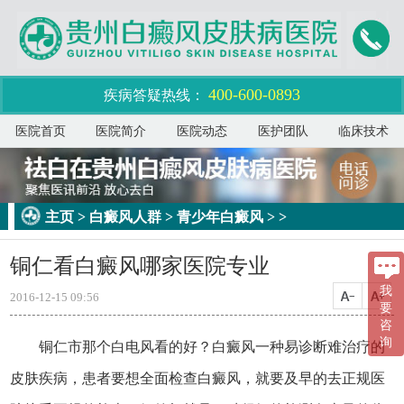
400-600-0893
疾病答疑热线：
医院首页
医院简介
医院动态
医护团队
临床技术
主页
>
白癜风人群
>
青少年白癜风
> >
铜仁看白癜风哪家医院专业
我
2016-12-15 09:56
要
咨
询
铜仁市那个白电风看的好？白癜风一种易诊断难治疗的
皮肤疾病，患者要想全面检查白癜风，就要及早的去正规医