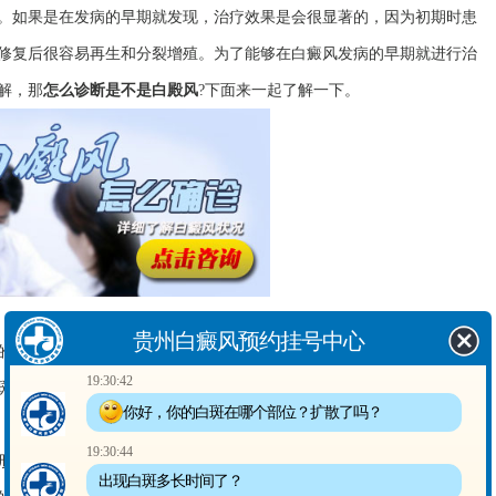
。如果是在发病的早期就发现，治疗效果是会很显著的，因为初期时患
修复后很容易再生和分裂增殖。为了能够在白癜风发病的早期就进行治
解，那
怎么诊断是不是白殿风
?下面来一起了解一下。
贵州白癜风预约挂号中心
发病喜欢出现在患者身体较为暴露的部位，如脸部、双手、双臂、颈
19:30:42
斑时，在没有其它的皮肤病的情况下要首先考虑白癜风，毕竟防患于未
你好，你的白斑在哪个部位？扩散了吗？
19:30:44
或者是不规则的脱失斑，外表润滑，没有其它皮肤病发病时的细小鳞
出现白斑多长时间了？