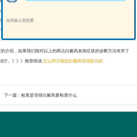
的皮肤对日光较正常皮肤敏感，稍晒太阳即发红。病程经过迟缓，渐向
止蔓延，保持长期不变的状态。如果是出现在面部或者是头部，还很可
白或者是脱落等。
或者是护理，后期进行治疗的时候回产生很大的阻碍，患者受到的危
应的介绍，如果我们能对以上的两点白癜风发病症状的诊断方法有所了
治疗。》》》推荐阅读:
怎么样才能把白癜风彻底的治好
下一篇：
检查是否得白癜风要检查什么