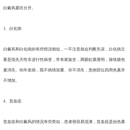
白癜风要区分开。
3、白化病
白癜风和白化病的有些情况相似，一不注意就会判断失误，白化病主
要是指先天性非进行性病变，常有家族史，两眼虹膜透明，脉络膜色
素消失。幼年发病，既不病情加重、亦不消失，患病部位四周色素并
不增加。
4、贫血痣
贫血痣和白癜风的情况有些类似，患者很容易混淆，贫血痣是由色素