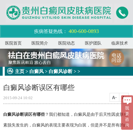
400-600-0893
疾病答疑热线：
医院首页
医院简介
医院动态
医护团队
临床技术
主页
>
白癜风
>
白癜风诊断
> >
白癜风诊断误区有哪些
2015-09-24 10:02
我
要
白癜风诊断误区有哪些
？我们都知道，白癜风是由于后天性因皮肤色
咨
询
素脱失发生的，白癜风的表现主要表现为白斑，但是并不是所有的白