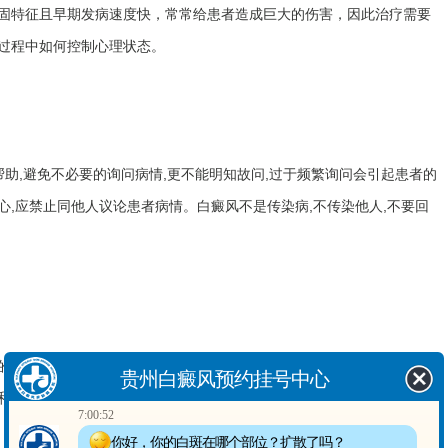
固特征且早期发病速度快，常常给患者造成巨大的伤害，因此治疗需要
过程中如何控制心理状态。
,避免不必要的询问病情,更不能明知故问,过于频繁询问会引起患者的
,应禁止同他人议论患者病情。白癜风不是传染病,不传染他人,不要回
治疗是可以治好的，所以患者无需过度紧张，消极情绪甚至会影响病
贵州白癜风预约挂号中心
和的心态。
7:00:52
你好，你的白斑在哪个部位？扩散了吗？