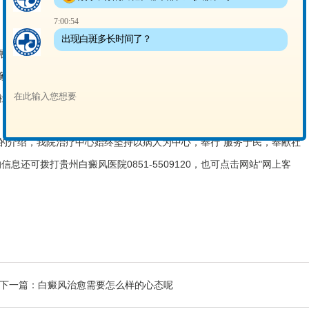
7:00:54
出现白斑多长时间了？
受限的心理。老年人心理发展受限表现为功勋受损。有些老年人患病
象，让家庭其他成员的精力、物力、财力受到消耗，从而觉得一辈子的
社会价值。
介绍，我院治疗中心始终坚持以病人为中心，奉行"服务于民，奉献社
息还可拨打贵州白癜风医院0851-5509120，也可点击网站"网上客
下一篇：
白癜风治愈需要怎么样的心态呢